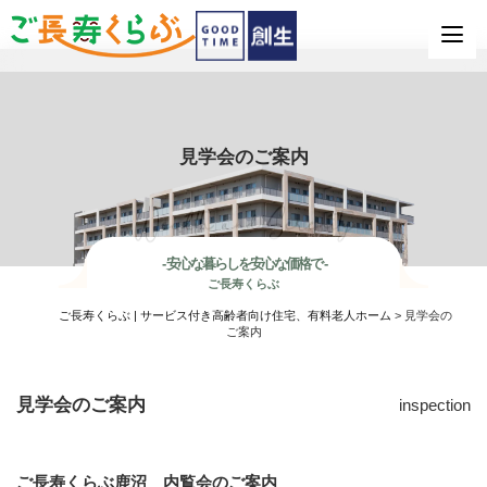
見学会のご案内
W
e
a
l
t
h
a
n
d
S
e
r
e
n
i
t
y
- 安心な暮らしを安心な価格で -
ご長寿くらぶ
ご長寿くらぶ | サービス付き高齢者向け住宅、有料老人ホーム
>
見学会の
ご案内
見学会のご案内
inspection
ご長寿くらぶ鹿沼 内覧会のご案内