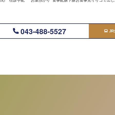
対応
往診手配
お薬預かり
食事配膳下膳
お食事見守り
ゴミ出し
043-488-5527
J