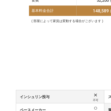
食費
52,200
148,589
基本料金合計
部屋によって家賃は変動する場合がございます
×
インシュリン投与
不可
○
ペースメーカー