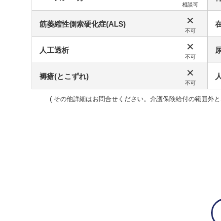
相談可
×
筋萎縮性側索硬化症(ALS)
不可
×
人工透析
不可
×
褥瘡(とこずれ)
不可
その他詳細はお問合せください。介護保険給付の範囲外と