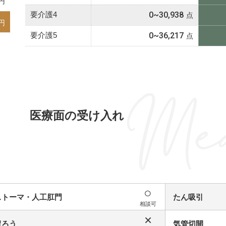
要介護4
0~30,938
要介護5
0~36,217
Med
医療面の受け入れ
○
ストーマ・人工肛門
たん吸引
相談可
×
胃ろう
気管切開