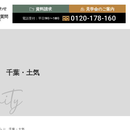
わせ
資料請求
見学会のご案内
質問
0120-178-160
電話受付：平日9時〜18時
A
 千葉・土気
n
i
t
y
らぶ 千葉・土気