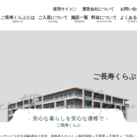
採用サイト
運営会社について
お問い合
ご長寿くらぶとは
ご入居について
施設一覧
料金について
よくある
about us
moving
facilities
move-in fee
Q and 
ご長寿くらぶ
e
a
l
t
h
a
n
d
S
e
r
e
- 安心な暮らしを安心な価格で -
ご長寿くらぶ
 | サービス付き高齢者向け住宅、有料老人ホーム
>
施設情報
>
千葉県
>
千葉市
>
ご長寿く