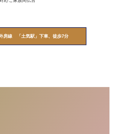
対応
ご家族間伝言
R外房線 「土気駅」下車、徒歩7分